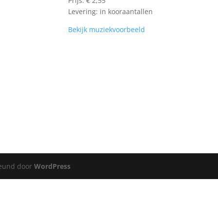
Prijs: € 2,55
Levering: in kooraantallen
Bekijk muziekvoorbeeld
eund door
WordPress