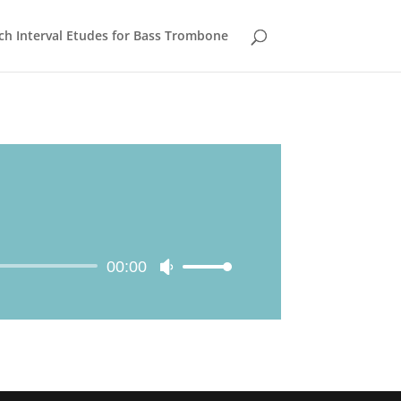
sch Interval Etudes for Bass Trombone
00:00
Gebruik
Omhoog/Omlaag
pijltoetsen
om
het
volume
te